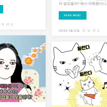
자 알았을까? 해서 여쭤봤더니..
READ MORE
9
3
2024년 5월 22일
12
2