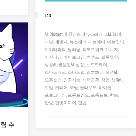
TAG
AI
Chatgpt
IT
IT뉴스
IT뉴스레터
LLM
SLLM
개발
개발자
뉴스레터
데브레터
데브잇냥
데이터과학
딥러닝
리모트워크
매니저
머신러닝
바이브코딩
백엔드
블록체인
생성AI
생성형AI
성장
소프트웨어
스마트워크
스타트업
암호화폐
오픈AI
오픈소스
인공지능
재택근무
창업
챗gpt
취업
커리어
코딩
클라우드
파이썬
프로그래밍
프론트엔드
프롬프트
학습
한빛
한빛미디어
협업
크림 추