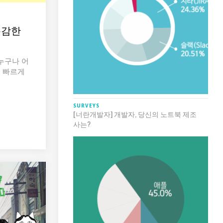
용감한
누구나 어
더 빠르게
SURVEYS
[너란개발자] 개발자, 당신의 노트북 제조
사는?