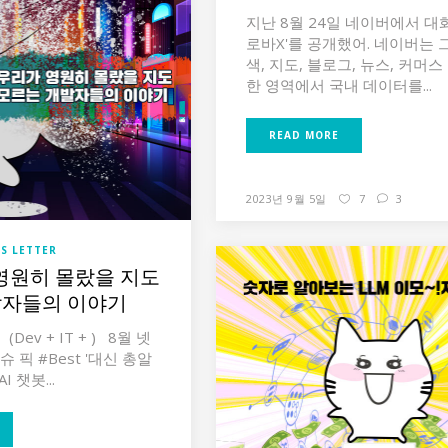
지난 8월 24일 네이버에서 대화형
로바X'를 공개했어. 네이버는 
색, 지도, 블로그, 뉴스, 커머스
한 영역에서 국내 데이터를...
READ MORE
2023년 9월 5일
7
3
S LETTER
영원히 몰랐을 지도
발자들의 이야기
Dev + IT + ) 8월 넷
이슈 픽 #Best '대신 총알
I 챗봇...