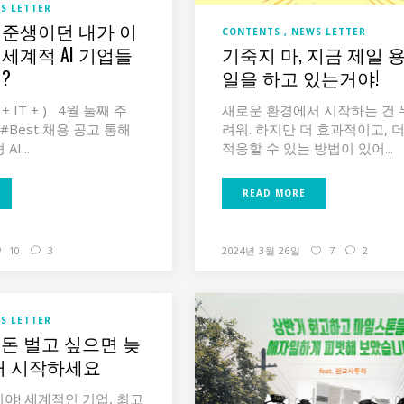
S LETTER
준생이던 내가 이
CONTENTS
NEWS LETTER
세계적 AI 기업들
기죽지 마, 지금 제일 
?
일을 하고 있는거야!
+ IT + ) 4월 둘째 주
새로운 환경에서 시작하는 건 
 #Best 채용 공고 통해
려워. 하지만 더 효과적이고, 
I...
적응할 수 있는 방법이 있어...
READ MORE
10
3
2024년 3월 26일
7
2
S LETTER
 돈 벌고 싶으면 늦
거 시작하세요
야! 세계적인 기업, 최고