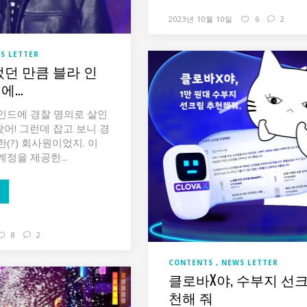
2023년 10월 10일
6
2
S LETTER
었던 만큼 블라 인
에…
인드에 경찰 명의로 살인
어! 그런데 잡고 보니 경
(?) 회사원이었지. 이
정을 제공한...
8
2
CONTENTS
NEWS LETTER
클로바X야, 수부지 선
천해 줘