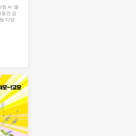
 AI '클
그동안 검
 등 다양