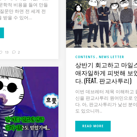
문학적 비용을 들여 만들
 질문만 하면 전 세계 전
받을 수 있어....
13
2
CONTENTS
NEWS LETTER
상반기 회고하고 마일
애자일하게 피벗해 보
다. (FEAT. 판교사투리)
이번 데브레터 제목 이해하고 
신을 판교사투리 원어민으로 
다. 아, 판교사투리가 낯선 분이
도 있으니까...
READ MORE