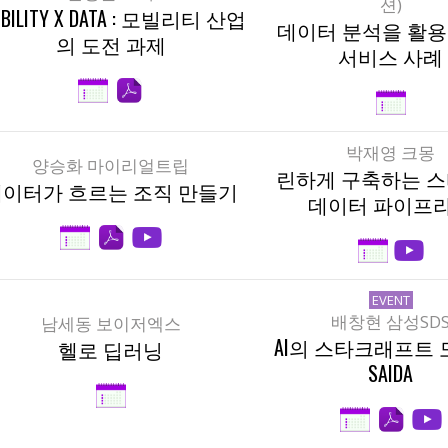
션)
BILITY X DATA : 모빌리티 산업
데이터 분석을 활용한
의 도전 과제
서비스 사례
박재영
크몽
양승화
마이리얼트립
린하게 구축하는 
데이터가 흐르는 조직 만들기
데이터 파이프
EVENT
배창현
삼성SD
남세동
보이저엑스
AI의 스타크래프트 
헬로 딥러닝
SAIDA