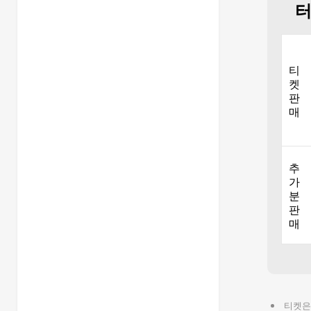
터
ON
PA
티
켓
데
판
매
추
가
분
판
매
티켓은