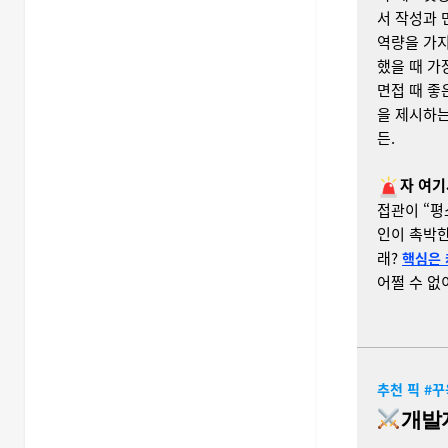
서 작성과 
역량을 가지
했을 때 가
면접 때 좋
을 제시하는
든.
자 여기
접관이 “평
인이 촉박한
래?
핵심은 
어쩔 수 없
추천 픽 #
개발자