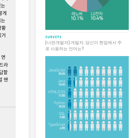
있는
렇게
리는
상황
있거
SURVEYS
[너란개발자] 개발자, 당신이 현업에서 주
로 사용하는 언어는?
 면
데드라
대답할
그럴 땐