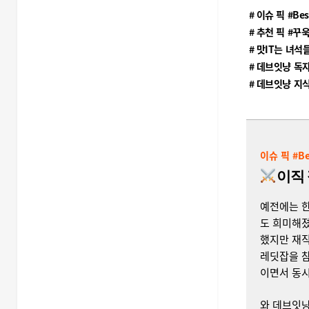
# 이슈 픽 #Bes
# 추천 픽 #꾸
# 맛IT는 녀석
# 데브잇냥 독
# 데브잇냥 지식
이슈 픽 #Be
이직
예전에는 한
도 희미해졌
했지만 재직
레딧잡을 참
이면서 동시
와 데브잇냥