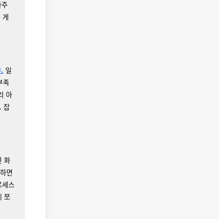
자주
 게
.
일
부족
리 아
. 잡
인 화
행하면
프로세스
게 쪼