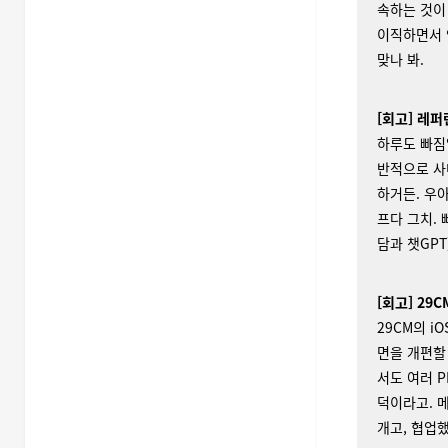
속하는 것이
이직하면서 
맞나 봐.
[회고] 레
하루도 빠
반적으로 사
하거든. 우
프다 그치. 
담과 챗GPT
[회고] 29C
29CM의 i
면을 개편할 
서도 여러 P
덕이라고. 
개고, 협업