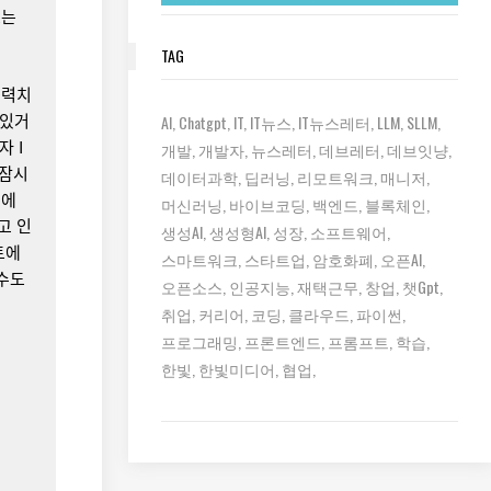
표는
TAG
능력치
 있거
AI
Chatgpt
IT
IT뉴스
IT뉴스레터
LLM
SLLM
 I
개발
개발자
뉴스레터
데브레터
데브잇냥
 잠시
데이터과학
딥러닝
리모트워크
매니저
제에
머신러닝
바이브코딩
백엔드
블록체인
고 인
생성AI
생성형AI
성장
소프트웨어
트에
스마트워크
스타트업
암호화폐
오픈AI
 수도
오픈소스
인공지능
재택근무
창업
챗gpt
취업
커리어
코딩
클라우드
파이썬
프로그래밍
프론트엔드
프롬프트
학습
한빛
한빛미디어
협업