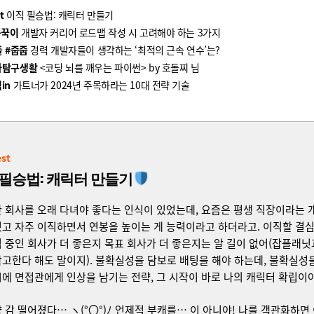
t
이직 필승법: 캐릭터 만들기
욱꾹이
개발자 커리어 로드맵 작성 시 고려해야 하는 3가지
들 #줍줍
경력 개발자들이 생각하는 ‘최적의 근속 연수’는?
자탐구생활
<코딩 뇌를 깨우는 파이썬> by 호돌찌 님
in
가트너가 2024년 주목하라는 10대 전략 기술
st
 필승법: 캐릭터 만들기
 회사를 오래 다녀야 좋다는 인식이 있었는데, 요즘은 평생 직장이라는 
고 자주 이직하면서 연봉을 높이는 게 능력이라고 하더라고. 이직할 결
 중인 회사가 더 좋은지 목표 회사가 더 좋은지는 알 길이 없어(잡플래닛
고한다 해도 말이지). 불확실성을 담보로 배팅을 해야 하는데, 불확실성
에 면접관에게 인상을 남기는 전략, 그 시작이 바로 나의 캐릭터 확립이야
 감 떨어졌다… ヽ(°〇°)ﾉ 언제적 부캐를… 이 아니야! 나를 객관화하면