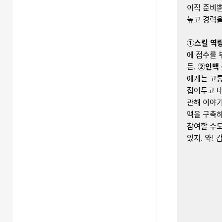
이직 준비뿐
높고 경력을
①스킬 역량
에 점수를 
든.
②인맥 
에게는 고통
접어두고 대
관해 이야
맥을 구축하
참여할 수도
있지. 와!