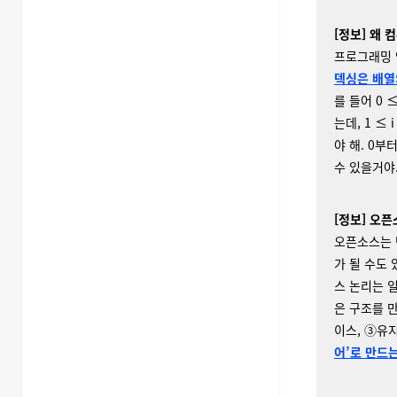
[정보] 왜 
프로그래밍 
덱싱은 배열
를 들어 0 
는데, 1 ≤
야 해. 0부
수 있을거야
[정보] 오
오픈소스는 
가 될 수도
스 논리는 
은 구조를 만
이스, ③유
어’로 만드