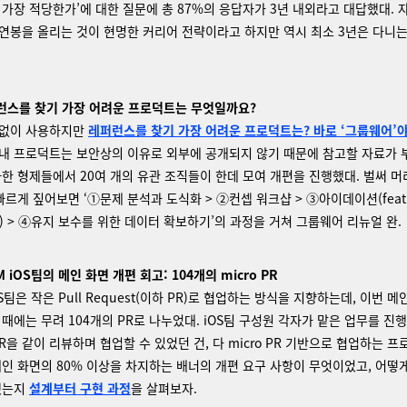
 가장 적당한가’에 대한 질문에 총 87%의 응답자가 3년 내외라고 대답했대. 
연봉을 올리는 것이 현명한 커리어 전략이라고 하지만 역시 최소 3년은 다니는
퍼런스를 찾기 가장 어려운 프로덕트는 무엇일까요?
짐없이 사용하지만
레퍼런스를 찾기 가장 어려운 프로덕트는? 바로 ‘그룹웨어’야
내 프로덕트는 보안상의 이유로 외부에 공개되지 않기 때문에 참고할 자료가 
아한 형제들에서 20여 개의 유관 조직들이 한데 모여 개편을 진행했대. 벌써 머
빠르게 짚어보면 ‘①문제 분석과 도식화 > ②컨셉 워크샵 > ③아이데이션(feat
) > ④유지 보수를 위한 데이터 확보하기’의 과정을 거쳐 그룹웨어 리뉴얼 완.
M iOS팀의 메인 화면 개편 회고: 104개의 micro PR
OS팀은 작은 Pull Request(이하 PR)로 협업하는 방식을 지향하는데, 이번 메
때에는 무려 104개의 PR로 나누었대. iOS팀 구성원 각자가 맡은 업무를 진
R을 같이 리뷰하며 협업할 수 있었던 건, 다 micro PR 기반으로 협업하는 
메인 화면의 80% 이상을 차지하는 배너의 개편 요구 사항이 무엇이었고, 어떻
했는지
설계부터 구현 과정
을 살펴보자.