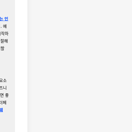
는 인
. 예
 시작하
 조절해
해할
 요소
비즈니
면 좋
인터페
웨