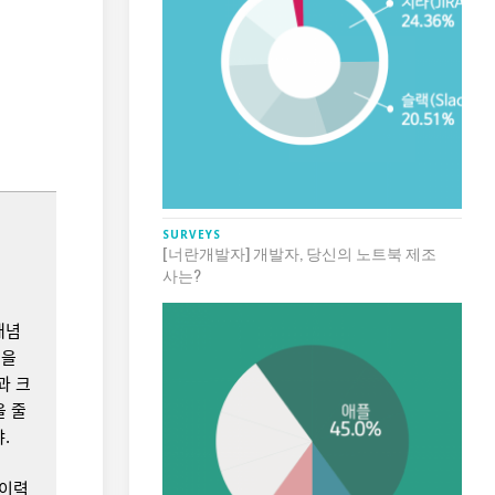
SURVEYS
[너란개발자] 개발자, 당신의 노트북 제조
사는?
개념
심을
과 크
을 줄
.
 이력