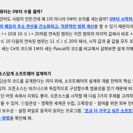
컴퓨터는 0부터 수를 셀까?
언어도 사람이 만든건데 왜 1이 아니라 0부터 숫자를 세는걸까?
0부터 시작하
의 메모리 주소 연산을 간소화하고, 직관적인 범위 계산
을 할 수 있기 때문이지
≤ i < 10과 10 ≤ i < 20처럼 연속된 범위는 이전 범위의 마지막 값에서 바로
 i ≤ 10 다음의 연속된 범위는 11 ≤ i ≤ 20이 돼서, 시작 값과 끝 값을 모두
터 세는 C#의 코드와 1부터 세는 Pascal의 코드를 비교해서 살펴보면 쉽게 이
.
픈소스답게 소프트웨어 설계하기
단순히 코드를 공개한다는 의미 외에, 소프트웨어의 설계와 개발 전략의 핵심
 있어. 오픈소스는 비즈니스와 독립적으로 구성할수록 범용성을 얻기 때문에 
일단 머릿 속에서 지워도 좋아. 오픈소스를 시작할 때 다음 3가지 주제를 고려하
들 수 있어. ①일관성 – 명확한 세계관 수립, ②확장성 – 참여를 위한 외부 
지 보수성 – 설정 파일로 동작이 읽히는 프로그램.
‘조금 더 가꾸고 싶은 소프트
는 방법
을 확인해 봐.