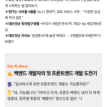
게 시작하는 법 알아보기
# 맛IT는 녀석들 #줍줍
[뉴스] 챗GPT, 유료 서비스 시작…”다양한 요금
제 적극 검토”
# 데브잇냥 독자탐구생활
<우리가 사랑한 한국 PC 게임> by 게임어바웃
님
# 데브잇냥 지식in
‘생성형 AI’에 놀란 빅테크 … 2개월만에 미래전략 다
바꿨다
이슈 픽 #Best
백엔드 개발자의 첫 프론트엔드 개발 도전기
“입사하시게 되면 프론트엔드 개발도 가능할까요?”
“네, 가능합니다.”(아이고 두야, 프론트·백엔드 내가 다 하게
생겼네. 정주영 회장의 ‘해봤어?’ 정신으로 일단 ㄱ)