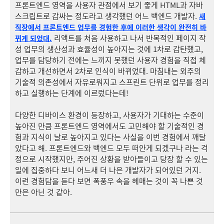
프론트엔드 영역을 사용자 관점에서 보기 좋게 HTML과 자바
스크립트로 감싸는 정도라고 생각했던 어느 백엔드 개발자.
새
직장에서 프론트엔드 업무를 경험한 후에 이러한 생각이 완전히 바
리액트를 처음 사용하고 나서 반복적인 페이지 작
뀌게 되었대.
성 업무의 생산성과 효율성이 높아지는 것에 1차로 감탄했고,
업무를 담당하기 전에는 느끼지 못했던 사용자 경험을 직접 체
감하고 개선하면서 2차로 인식이 바뀌었대. 마침내는 외주의
기술적 의존성에서 자유로워지고 스프린트 단위로 업무를 정리
하고 실행하는 단계에 이르렀다는데!
다양한 디바이스 환경이 등장하고, 사용자가 기대하는 수준이
높아진 만큼 프론트엔드 영역에서도 고민해야 할 기술적인 경
험과 지식이 날로 높아지고 있다는 사실을 이번 경험에서 깨달
았다고 해. 프론트엔드와 백엔드 모두 떠안게 되겠구나 라는 걱
정으로 시작했지만, 주어진 상황을 받아들이고 당장 할 수 있는
일에 집중하다 보니 어느새 더 나은 개발자가 되어있던 거지.
이런 경험담을 듣다 보면 폭풍우 속을 헤매는 것이 꼭 나쁜 것
만은 아닌 것 같아.