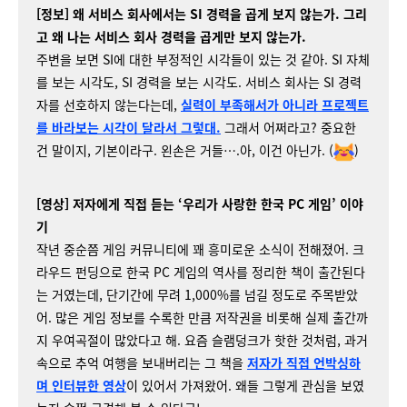
[정보] 왜 서비스 회사에서는 SI 경력을 곱게 보지 않는가. 그리
고 왜 나는 서비스 회사 경력을 곱게만 보지 않는가.
주변을 보면 SI에 대한 부정적인 시각들이 있는 것 같아. SI 자체
를 보는 시각도, SI 경력을 보는 시각도. 서비스 회사는 SI 경력
자를 선호하지 않는다는데,
실력이 부족해서가 아니라 프로젝트
를 바라보는 시각이 달라서 그렇대.
그래서 어쩌라고? 중요한
건 말이지, 기본이라구. 왼손은 거들….아, 이건 아닌가. (
)
[영상] 저자에게 직접 듣는 ‘우리가 사랑한 한국 PC 게임’ 이야
기
작년 중순쯤 게임 커뮤니티에 꽤 흥미로운 소식이 전해졌어. 크
라우드 펀딩으로 한국 PC 게임의 역사를 정리한 책이 출간된다
는 거였는데, 단기간에 무려 1,000%를 넘길 정도로 주목받았
어. 많은 게임 정보를 수록한 만큼 저작권을 비롯해 실제 출간까
지 우여곡절이 많았다고 해. 요즘 슬램덩크가 핫한 것처럼, 과거
속으로 추억 여행을 보내버리는 그 책을
저자가 직접 언박싱하
며 인터뷰한 영상
이 있어서 가져왔어. 왜들 그렇게 관심을 보였