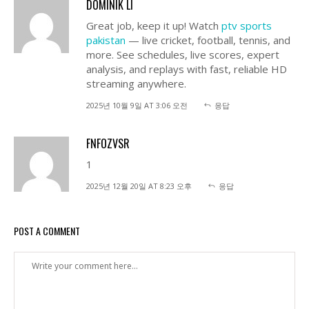
DOMINIK LI
Great job, keep it up! Watch
ptv sports
pakistan
— live cricket, football, tennis, and
more. See schedules, live scores, expert
analysis, and replays with fast, reliable HD
streaming anywhere.
2025년 10월 9일 AT 3:06 오전
응답
FNFOZVSR
1
2025년 12월 20일 AT 8:23 오후
응답
POST A COMMENT