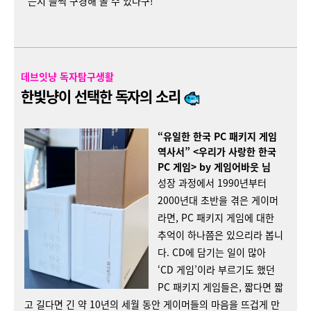
는지 슬쩍 구경해 볼 수 있다구!
데브잇냥 독자탐구생활
한빛냥이 선택한 독자의 소리
“유일한 한국 PC 패키지 게임
역사서” <우리가 사랑한 한국
PC 게임> by 게임어바웃 님​
성장 과정에서 1990년부터
2000년대 초반을 겪은 게이머
라면, PC 패키지 게임에 대한
추억이 하나쯤은 있으리라 봅니
다. CD에 담기는 일이 많아
‘CD 게임’이라 부르기도 했던
PC 패키지 게임들은, 짧다면 짧
고 길다면 긴 약 10년의 세월 동안 게이머들의 마음을 뜨겁게 만