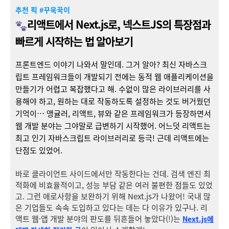
추천 픽 #꾸욱꾹이
리액트에서 Next.js로, 넥스트JS의 특장점과
빠르게 시작하는 법 알아보기
프론트엔드 이야기 나와서 말인데. 그거 알아? 최신 자바스크
립트 프레임워크들이 개발되기 전에는 동적 웹 애플리케이션을
만들기가 어렵고 복잡했다고 해. 수없이 많은 라이브러리를 사
용해야 하고, 원하는 대로 작동하도록 설정하는 것도 버거웠던
기억이… 앵귤러, 리액트, 뷰와 같은 프레임워크가 등장하면서
웹 개발 분야는 그야말로 급변하기 시작했어. 어느덧 리액트는
최고 인기 자바스크립트 라이브러리로 등극! 근데 리액트에는
단점도 있었어.
바로 클라이언트 사이드에서만 작동한다는 건데. 검색 엔진 최
적화에 비효율적이고, 성능 부담 같은 여러 불편한 점들도 있었
고. 그런 애로사항을 보완하기 위해 Next.js가 나왔어! 국내 많
은 기업들도 속속 도입하고 있다는 데는 다 이유가 있구나. 리
액트 웹·앱 개발 분야의 판도를 뒤흔들어 놓았다(!)는
Next.js에