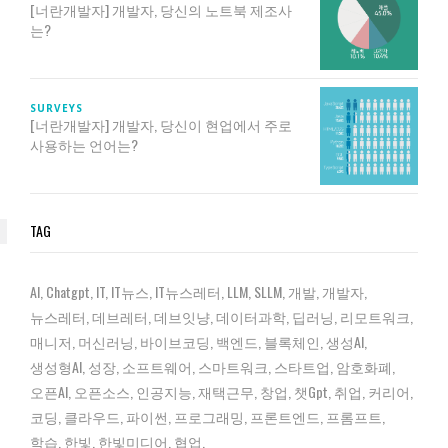
[너란개발자] 개발자, 당신의 노트북 제조사
는?
SURVEYS
[너란개발자] 개발자, 당신이 현업에서 주로
사용하는 언어는?
TAG
AI
Chatgpt
IT
IT뉴스
IT뉴스레터
LLM
SLLM
개발
개발자
뉴스레터
데브레터
데브잇냥
데이터과학
딥러닝
리모트워크
매니저
머신러닝
바이브코딩
백엔드
블록체인
생성AI
생성형AI
성장
소프트웨어
스마트워크
스타트업
암호화폐
오픈AI
오픈소스
인공지능
재택근무
창업
챗gpt
취업
커리어
코딩
클라우드
파이썬
프로그래밍
프론트엔드
프롬프트
학습
한빛
한빛미디어
협업