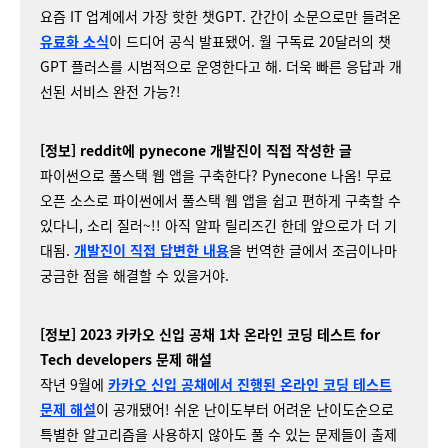
요즘 IT 업계에서 가장 핫한 챗GPT. 간간이 소문으로만 들려온
유료화 소식
이 드디어 공식 발표됐어. 월 구독료 20달러의 챗
GPT 플러스를 시범적으로 운영한다고 해. 더욱 빠른 응답과 개
선된 서비스 완전 가능?!
[정보] reddit에 pynecone 개발진이 직접 작성한 글
파이썬으로 풀스택 웹 앱을 구축한다? Pynecone 나옴! 무료
오픈 소스로 파이썬에서 풀스택 웹 앱을 쉽고 편하게 구축할 수
있다니, 소리 질러~!! 아직 알파 릴리즈긴 한데 앞으로가 더 기
대됨.
개발진이 직접 답변한 내용
을 번역한 글에서 조금이나마
궁금한 점을 해결할 수 있을거야.
[정보] 2023 카카오 신입 공채 1차 온라인 코딩 테스트 for
Tech developers 문제 해설
작년 9월에
카카오 신입 공채에서 진행된 온라인 코딩 테스트
문제 해설
이 공개됐어! 쉬운 난이도부터 어려운 난이도순으로
특별한 알고리즘을 사용하지 않아도 풀 수 있는 문제들이 출제