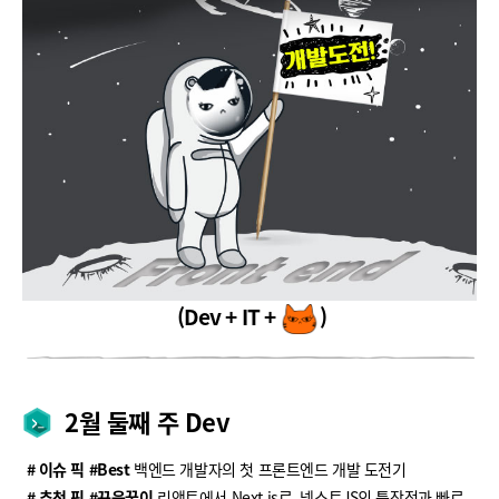
(Dev + IT +
)
2월 둘째 주 Dev
# 이슈 픽 #Best
백엔드 개발자의 첫 프론트엔드 개발 도전기
# 추천 픽 #꾸욱꾹이
리액트에서 Next.js로, 넥스트JS의 특장점과 빠르