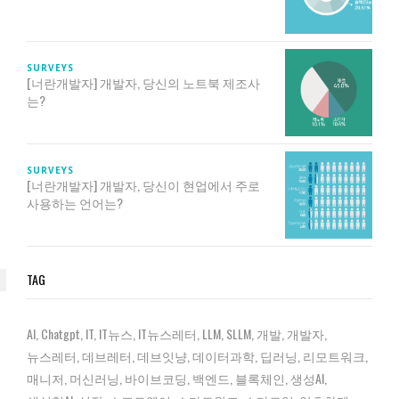
SURVEYS
[너란개발자] 개발자, 당신의 노트북 제조사
는?
SURVEYS
[너란개발자] 개발자, 당신이 현업에서 주로
사용하는 언어는?
TAG
AI
Chatgpt
IT
IT뉴스
IT뉴스레터
LLM
SLLM
개발
개발자
뉴스레터
데브레터
데브잇냥
데이터과학
딥러닝
리모트워크
매니저
머신러닝
바이브코딩
백엔드
블록체인
생성AI