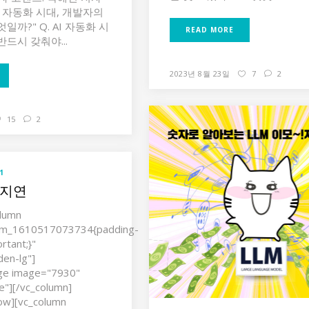
I 자동화 시대, 개발자의
까?"‍ Q. AI 자동화 시
READ MORE
드시 갖춰야...
2023년 8월 23일
7
2
15
2
1
서지연
olumn
tom_1610517073734{padding-
rtant;}"
den-lg"]
age image="7930"
e"][/vc_column]
row][vc_column