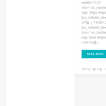
width="1/2"
css=".vc_cus
top: 20px !impo
[vc_column_
27일 | 19:00~2
[vc_column_te
css=".vc_cus
top: 3em !imp
니어 다음,...
READ MORE
2021년 1월 13일