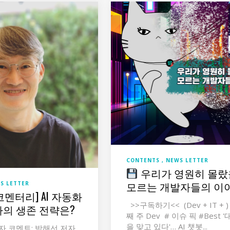
CONTENTS
NEWS LETTER
우리가 영원히 몰랐
모르는 개발자들의 이
S LETTER
멘터리] AI 자동화
>>구독하기<< (Dev + IT + 
자의 생존 전략은?
째 주 Dev # 이슈 픽 #Best 
을 맞고 있다'… AI 챗봇...
자 코멘트: 박해선 저자