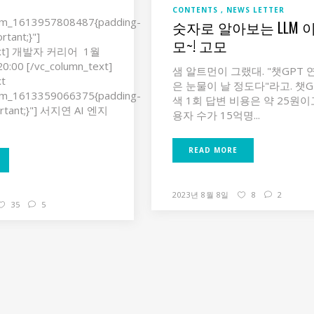
CONTENTS
NEWS LETTER
tom_1613957808487{padding-
숫자로 알아보는 LLM 이
rtant;}"]
모~! 고모
text] 개발자 커리어 1월
0:00 [/vc_column_text]
샘 알트먼이 그랬대. "챗GPT 
xt
은 눈물이 날 정도다"라고. 챗G
tom_1613359066375{padding-
색 1회 답변 비용은 약 25원이고
ortant;}"] 서지연 AI 엔지
용자 수가 15억명...
READ MORE
2023년 8월 8일
8
2
35
5