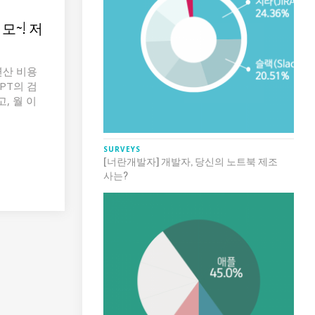
모~! 저
연산 비용
PT의 검
, 월 이
SURVEYS
[너란개발자] 개발자, 당신의 노트북 제조
사는?