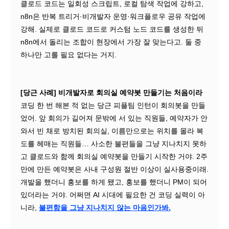
클로드 코드는 일회성 스크립트, 로컬 탐색 작업에 강하고,
n8n은 반복 트리거·비개발자 운영·워크플로우 공유 작업에
강해. 실제로 클로드 코드로 커스텀 노드 코드를 생성한 뒤
n8n에서 돌리는 조합이 현장에서 가장 잘 맞는다고. 둘 중
하나만 고를 필요 없다는 거지.
[당근 사례] 비개발자로 회의실 예약봇 만들기는 처음이라
코딩 한 번 해본 적 없는 당근 피플팀 인턴이 회의봇을 만들
었어. 앞 회의가 길어져 문밖에 서 있는 직원들, 예약자가 안
와서 빈 채로 방치된 회의실, 이름만으로는 위치를 몰라 복
도를 헤매는 직원들… 사소한 불편들을 그냥 지나치지 못하
고 클로드와 함께 회의실 예약봇을 만들기 시작한 거야. 2주
만에 만든 예약봇은 사내 구성원 절반 이상이 실사용중이래.
개발을 했더니 홍보를 하게 됐고, 홍보를 했더니 PM이 되어
있더라는 거야. 어쩌면 AI 시대에 필요한 건 코딩 실력이 아
니라,
불편함을 그냥 지나치지 않는 마음인가봐.