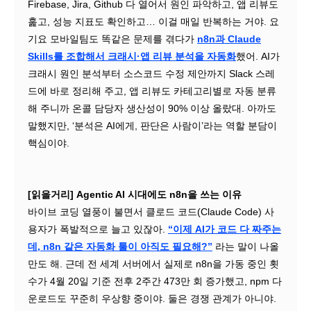
Firebase, Jira, Github 다 열어서 원인 파악하고, 앱 리뷰도
훑고, 성능 지표도 확인하고… 이걸 매일 반복하는 거야. 요
기요 모바일팀도 똑같은 문제를 겪다가
n8n과 Claude
Skills를 조합해서 크래시·앱 리뷰 분석을 자동화
했어. AI가
크래시 원인 분석부터 소스코드 수정 제안까지 Slack 스레
드에 바로 정리해 주고, 앱 리뷰도 카테고리별로 자동 분류
해 주니까 온콜 담당자 생산성이 90% 이상 올랐대. 아까도
말했지만, ‘분석은 AI에게, 판단은 사람이’라는 역할 분담이
핵심이야.
[읽을거리] Agentic AI 시대에도 n8n을 쓰는 이유
바이브 코딩 열풍이 불면서 클로드 코드(Claude Code) 사
용자가 폭발적으로 늘고 있잖아.
“이제 AI가 코드 다 짜주는
데, n8n 같은 자동화 툴이 아직도 필요해?”
라는 말이 나올
만도 해. 근데 전 세계 서버에서 실제로 n8n을 가동 중인 횟
수가 4월 20일 기준 전후 2주간 473만 회 증가했고, npm 다
운로드도 꾸준히 우상향 중이야. 둘은 경쟁 관계가 아니야.