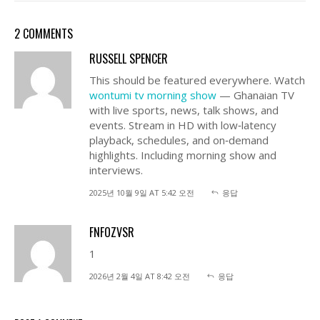
2 COMMENTS
RUSSELL SPENCER
This should be featured everywhere. Watch
wontumi tv morning show
— Ghanaian TV
with live sports, news, talk shows, and
events. Stream in HD with low‑latency
playback, schedules, and on‑demand
highlights. Including morning show and
interviews.
2025년 10월 9일 AT 5:42 오전
응답
FNFOZVSR
1
2026년 2월 4일 AT 8:42 오전
응답