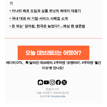
기
• 카나리 배포 도입과 상품 유닛의 쓱데이 대응기
• 국내 대표 AI 기업·서비스 사례집 소개
• 돈 되는’ 양자컴, 한국은 늦었다?…예상 깬 생존법
에디터 OTL_ 확 달라진 데브레터. 2주차엔 ‘코멘터리’, 4주차엔 ‘월간
이슈’로 만나요!
한빛미디어
서울 서대문구 연희로2길 62
수신거부 Unsubscribe