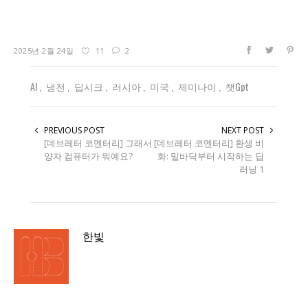
2025년 2월 24일
11
2
AI
냉전
딥시크
러시아
미국
제미나이
챗gpt
PREVIOUS POST
NEXT POST
[데브레터 코멘터리] 그래서
[데브레터 코멘터리] 환생 비
양자 컴퓨터가 뭐예요?
화: 밑바닥부터 시작하는 딥
러닝 1
한빛