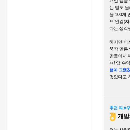
개인 앱을
는 법도 몰
을 100개
브 인컴(자
다는 생각을
하지만 터지
뚝딱 만든 
만들어서 뿌
ㅇ! 앱 수
쌤이 그랬잖
멋있다고 하
추천 픽 #
개발자
저는 사업엔