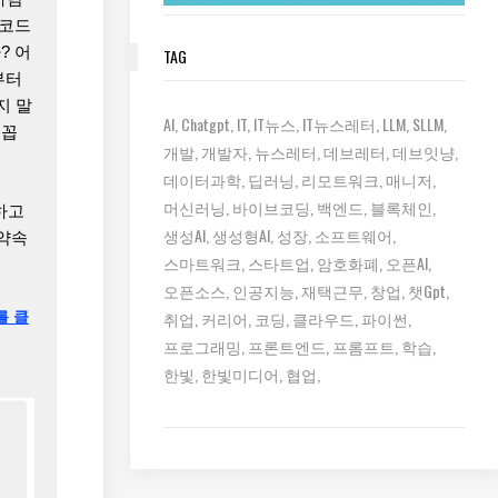
 코드
? 어
TAG
부터
지 말
AI
Chatgpt
IT
IT뉴스
IT뉴스레터
LLM
SLLM
 꼽
개발
개발자
뉴스레터
데브레터
데브잇냥
데이터과학
딥러닝
리모트워크
매니저
머신러닝
바이브코딩
백엔드
블록체인
하고
생성AI
생성형AI
성장
소프트웨어
/약속
스마트워크
스타트업
암호화폐
오픈AI
오픈소스
인공지능
재택근무
창업
챗gpt
취업
커리어
코딩
클라우드
파이썬
를 클
프로그래밍
프론트엔드
프롬프트
학습
한빛
한빛미디어
협업