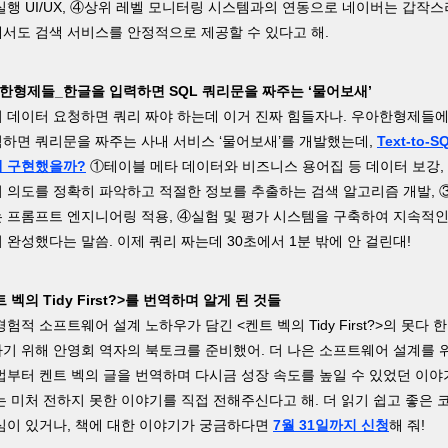
실행 UI/UX, ④상위 레벨 모니터링 시스템과의 연동으로 네이버는 갑작
서도 검색 서비스를 안정적으로 제공할 수 있다고 해.
아한형제들_한글을 입력하면 SQL 쿼리문을 짜주는 ‘물어보새’
 데이터 요청하면 쿼리 짜야 하는데 이거 진짜 힘들자나. 우아한형제들
하면 쿼리문을 짜주는 사내 서비스 ‘물어보새’를 개발했는데,
Text-to-
게 구현했을까?
①테이블 메타 데이터와 비즈니스 용어집 등 데이터 보강,
 의도를 정확히 파악하고 적절한 정보를 추출하는 검색 알고리즘 개발, 
 프롬프트 엔지니어링 적용, ④실험 및 평가 시스템을 구축하여 지속적인
 완성했다는 말씀. 이제 쿼리 짜는데 30초에서 1분 밖에 안 걸린대!
트 벡의 Tidy First?>를 번역하며 알게 된 것들
험적 소프트웨어 설계 노하우가 담긴 <켄트 벡의 Tidy First?>의 못다 한
기 위해 안영회 역자의 북토크를 준비했어. 더 나은 소프트웨어 설계를 
법부터 켄트 벡의 글을 번역하며 다시금 성장 속도를 높일 수 있었던 이
는 미처 전하지 못한 이야기를 직접 전해주신다고 해. 더 읽기 쉽고 좋은 
심이 있거나, 책에 대한 이야기가 궁금하다면
7월 31일까지 신청
해 줘!