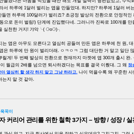
 만들겠다는 마음을 먹었을 때만 해도 개발 실력이 형편없었고, 수익
라서 하루에 1달러 벌리는 앱을 만들었대. 하지만? 하루에 1달러 버는
 만들면 하루에 100달러가 벌리죠? 초긍정 발상의 전환으로 안정적인
동으로 돈이 벌림!) 단계에 진입했다네. 그러니까 진짜로 100개를 
 실천한 거지! 갸악╰( ⚆o⚆)╮
는 앱은 아무도 모른다고 열심히 공들여 만든 앱은 하루에 천 원, 
앱은 하루에 만 원이 벌리더래. ㅇㅋㅇㅋ 그럼 대단한 거 말고 일단 
릴게! 두 번째 발상의 전환으로 현재까지 마켓에 앱 300개 출시 완. 
익이 월급의 2배를 넘으면 퇴사하겠다는 목표를 결국 이뤘대. 그 왜
정
나이 먹을수록 왜 꾸준한 
아 열심히 할 생각 하지 말고 그냥 하라고.
는지 알 것 같아.
꾸욱꾹이
 커리어 관리를 위한 철학 3가지 – 방향 / 성장 / 실
 관심 없고, 지금 회사에서 일을 잘하고 싶은데요? 그치그치. 그런 