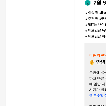
7월 넷
# 이슈 픽 #Be
# 추천 픽 #
# 맛IT는 녀석
# 데브잇냥 
# 데브잇냥 지
이슈 픽 #B
안녕히
주변에 40
하고 빠른
때 일단 시
시기가 빨
겸 부수입 