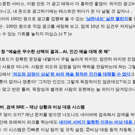
소중한 서비스, 이왕 만든 거 광고 태워서 더 흥하면 좋잖아. 하지만 광고
아니고, 내 돈으로 광고하기에는 테스트만 하다가 돈 다 날릴 것 같자나…
어의 100만 원으로 광고를 집행해 볼 수 있는
‘남돈내쓰’ 실전 챌린지
를 
란-. 100만 원으로 직접 광고를 세팅해 보고, 업계 10년 차 김건우 저자님
수 있는 기회를 놓치지 마십쇼.(ง˙∇˙)ง
 창 “예술은 무수한 선택의 결과…AI, 인간 예술 대체 못 해”
클로드가 정확한 문장을 내뱉어서 우릴 놀라게 하지만, 엄연히 따지면 진
 사용은 아니야. 사람은 의도와 감정을 담아 맥락을 전달하는데 AI는 그
 그래서
‘의도와 감정이 상실’된 AI의 예술 창작은 인간을 대체할 수 없다
고
영혼이 없자나 영혼이! ‘그치만 인간도 그렇게 독창적이진 않은데요?’라고 
 맞고 반은 틀려. 독창성과 별개로 사람의 표현에는 늘 의미가 담겨있으
이버_검색 SRE – 재난 상황과 비상 대응 시스템
무 많이 오지? 재난 문자를 받으면 너도나도 네이버에 접속해서 검색을 
시간에 트래픽이 피크를 찍는데도
네이버 서버가 멀쩡한 이유는 비상 대응 
 이 시스템은 ①빠른 이상 탐지 및 규칙 설정, ②비상 대응 동작 자동화,