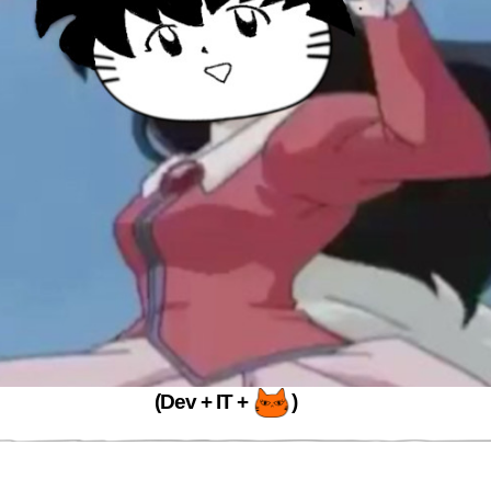
(Dev + IT +
)