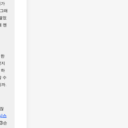
비가
 그래
열었
께 멘
정한
렇지
 하
할 수
니까.
하잖
시스
 ③손