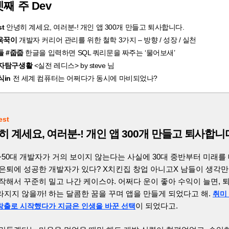
째 주 Dev
st
안녕히 계세요, 여러분-! 개인 앱 300개 만들고 퇴사합니다.
꾸욱꾹이
개발자 커리어 관리를 위한 철학 3가지 – 방향 / 성장 / 실천
들 #줍줍
한글을 입력하면 SQL 쿼리문을 짜주는 ‘물어보새’
독자탐구생활
<실전 레디스> by steve 님
식in
전 세계 컴퓨터는 어쩌다가 동시에 마비되었나?
est
 계세요, 여러분-! 개인 앱 300개 만들고 퇴사합니
~50대 개발자가 거의 보이지 않는다는 사실에 30대 중반부터 미래를
 은퇴에 성공한 개발자가 있다? X치킨집 창업 아니고X 남들이 생각만
작해서 꾸준히 밀고 나간 케이스야. 어쩌다 운이 좋아 수익이 늘면, 
라지지 않을까! 하는 달콤한 꿈을 꾸며 앱을 만들게 되었다고 해.
취미
이 되었다고.
창출로 시작했다가 지금은 인생을 바꾼 선택