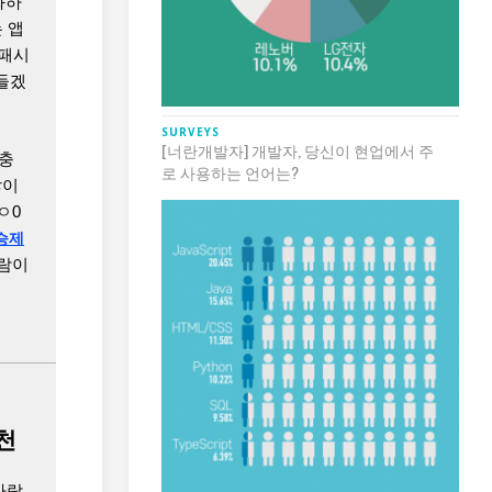
화하
 앱
 패시
만들겠
SURVEYS
[너란개발자] 개발자, 당신이 현업에서 주
대충
로 사용하는 언어는?
많이
ㅇ0
승제
사람이
천
사람