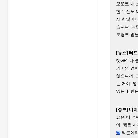
오쪼쪼 내 
한 두푼도 
서 한빛미디
습니다. 따
토링도 받을 
[뉴스] 테드
챗GPT나 
의미의 언어
않으니까.
는 거야. 
있는데 반은
[정보] 네
요즘 비 너
아. 짧은 
템
덕분이야.