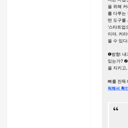
을 위해 
를 다루는
떤 도구를
‘스타트업으
이야. 커리
을 수 있다
❶방향: 
있는가? ❷
을 지키고,
뼈를 잔뜩
릭해서 확