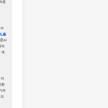
스러운
에서
SQL을
 ②사
③각
 개
 이
위한
야기까
코드