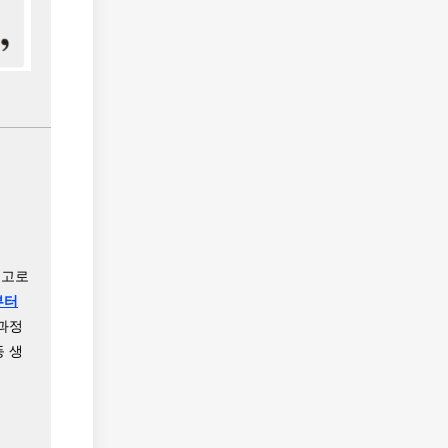
 고로
부터
 과정
등 생