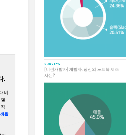
SURVEYS
[너란개발자] 개발자, 당신의 노트북 제조
사는?
다.
 대비
 할
퇴직
 생활