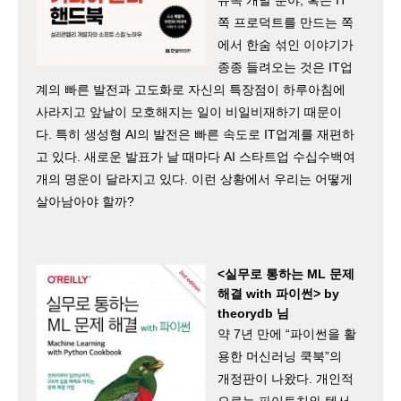
쪽 프로덕트를 만드는 쪽
에서 한숨 섞인 이야기가
종종 들려오는 것은 IT업
계의 빠른 발전과 고도화로 자신의 특장점이 하루아침에
사라지고 앞날이 모호해지는 일이 비일비재하기 때문이
다. 특히 생성형 AI의 발전은 빠른 속도로 IT업계를 재편하
고 있다. 새로운 발표가 날 때마다 AI 스타트업 수십수백여
개의 명운이 달라지고 있다. 이런 상황에서 우리는 어떻게
살아남아야 할까?
<실무로 통하는 ML 문제
해결 with 파이썬> by
theorydb 님​
약 7년 만에 “파이썬을 활
용한 머신러닝 쿡북”의
개정판이 나왔다. 개인적
으로는 파이토치와 텐서