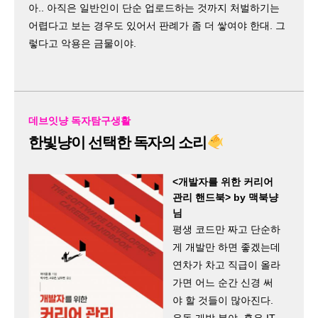
아.. 아직은 일반인이 단순 업로드하는 것까지 처벌하기는
어렵다고 보는 경우도 있어서 판례가 좀 더 쌓여야 한대. 그
렇다고 악용은 금물이야.
데브잇냥 독자탐구생활
한빛냥이 선택한 독자의 소리
<개발자를 위한 커리어
관리 핸드북> by 맥북냥
님​
평생 코드만 짜고 단순하
게 개발만 하면 좋겠는데
연차가 차고 직급이 올라
가면 어느 순간 신경 써
야 할 것들이 많아진다.
유독 개발 분야, 혹은 IT