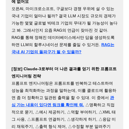
에 없어요
오픈AI, 마이크로소프트, 구글보다 경쟁 우위에 설 수 있는
국내 기업이 얼마나 될까? 결국 LLM 시장도 규모의 경제가
가능한 몇몇 글로벌 빅테크 기업의 무대가 될 가능성이 높다
고 봐. 그래서인지 요즘 RAG의 언급이 잦아진 것 같아.
RAG를 통해 정해진 데이터베이스에서만 답을 생성하도록
하면 LLM의 할루시네이션 문제를 줄일 수 있거든.
RAG는
국내 AI 기업의 돌파구가 될 수 있을까?
[정보] Claude-3로부터 더 나은 결과를 얻기 위한 프롬프트
엔지니어링 전략
프롬프트 엔지니어링은 프롬프트를 반복하고 테스트하여
성능을 최적화하는 과정을 말하는데, 이를 클로드에 활용하
면 좀 더 정확하고 일관된 출력을 할 수 있대. 이 중에서
관
심 가는 내용이 있다면 링크를 확인해 줘.
△명확하고 직접
적으로 묻기, △예시 제공하기, △역할 부여하기, △XML 태
그 사용, △프롬프트 연결하기, △생각하게 하기, △응답 미
리 채워주기, △출력 형식 제어, △수정할 부분 알려주기