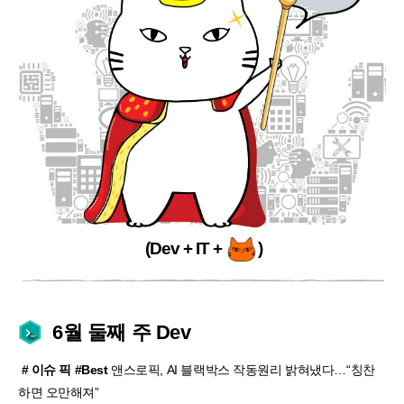
(Dev + IT +
)
6월 둘째 주 Dev
# 이슈 픽 #Best
앤스로픽, AI 블랙박스 작동원리 밝혀냈다…“칭찬
하면 오만해져”