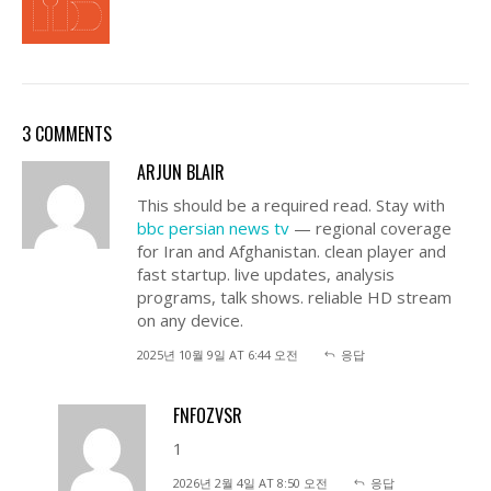
3 COMMENTS
ARJUN BLAIR
This should be a required read. Stay with
bbc persian news tv
— regional coverage
for Iran and Afghanistan. clean player and
fast startup. live updates, analysis
programs, talk shows. reliable HD stream
on any device.
2025년 10월 9일 AT 6:44 오전
응답
FNFOZVSR
1
2026년 2월 4일 AT 8:50 오전
응답