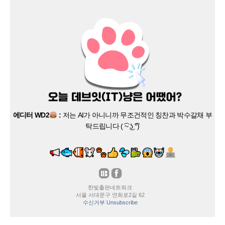
에디터 WD2
:
저는 AI가 아니니까 무조건적인 칭찬과 박수갈채 부
탁드립니다 ( ͡~ ͜ʖ ͡°)
한빛출판네트워크
서울 서대문구 연희로2길 62
수신거부 Unsubscribe