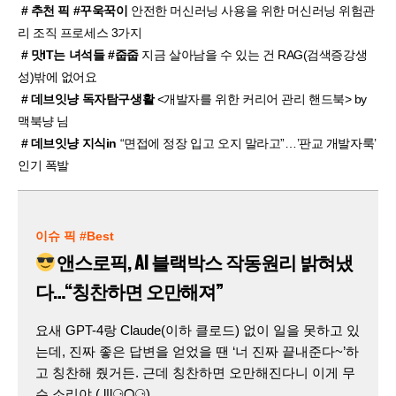
# 추천 픽 #꾸욱꾹이
안전한 머신러닝 사용을 위한 머신러닝 위험관
리 조직 프로세스 3가지
# 맛IT는 녀석들 #줍줍
지금 살아남을 수 있는 건 RAG(검색증강생
성)밖에 없어요
# 데브잇냥 독자탐구생활
<개발자를 위한 커리어 관리 핸드북> by
맥북냥 님
# 데브잇냥 지식in
“면접에 정장 입고 오지 말라고”…’판교 개발자룩’
인기 폭발
이슈 픽 #Best
앤스로픽, AI 블랙박스 작동원리 밝혀냈
다…“칭찬하면 오만해져”
요새 GPT-4랑 Claude(이하 클로드) 없이 일을 못하고 있
는데, 진짜 좋은 답변을 얻었을 땐 ‘너 진짜 끝내준다~’하
고 칭찬해 줬거든. 근데 칭찬하면 오만해진다니 이게 무
슨 소리야 ( l|l⚆ᗝ⚆)