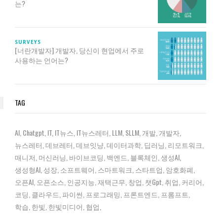
는?
SURVEYS
[너란개발자] 개발자, 당신이 현업에서 주로
사용하는 언어는?
TAG
AI
Chatgpt
IT
IT뉴스
IT뉴스레터
LLM
SLLM
개발
개발자
뉴스레터
데브레터
데브잇냥
데이터과학
딥러닝
리모트워크
매니저
머신러닝
바이브코딩
백엔드
블록체인
생성AI
생성형AI
성장
소프트웨어
스마트워크
스타트업
암호화폐
오픈AI
오픈소스
인공지능
재택근무
창업
챗gpt
취업
커리어
코딩
클라우드
파이썬
프로그래밍
프론트엔드
프롬프트
학습
한빛
한빛미디어
협업