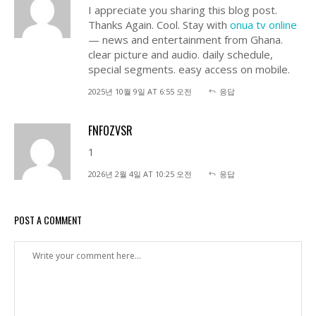
I appreciate you sharing this blog post.
Thanks Again. Cool. Stay with
onua tv online
— news and entertainment from Ghana.
clear picture and audio. daily schedule,
special segments. easy access on mobile.
2025년 10월 9일 AT 6:55 오전
응답
FNFOZVSR
1
2026년 2월 4일 AT 10:25 오전
응답
POST A COMMENT