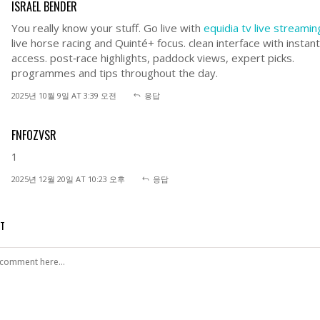
ISRAEL BENDER
You really know your stuff. Go live with
equidia tv live streamin
live horse racing and Quinté+ focus. clean interface with instant
access. post‑race highlights, paddock views, expert picks.
programmes and tips throughout the day.
2025년 10월 9일 AT 3:39 오전
응답
FNFOZVSR
1
2025년 12월 20일 AT 10:23 오후
응답
NT