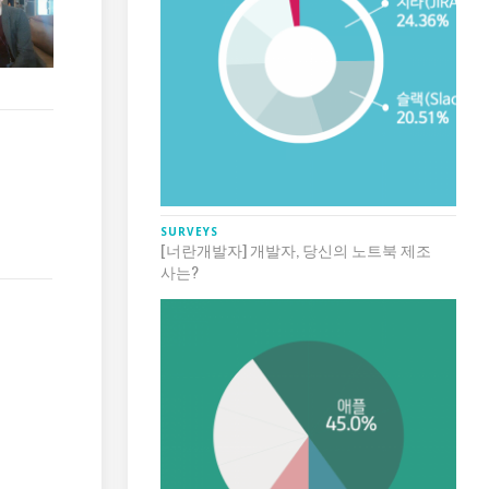
SURVEYS
[너란개발자] 개발자, 당신의 노트북 제조
사는?