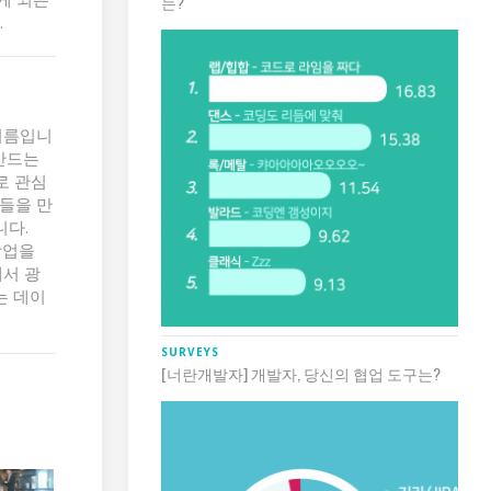
는?
.
이름입니
만드는
로 관심
들을 만
니다.
창업을
서 광
는 데이
SURVEYS
[너란개발자] 개발자, 당신의 협업 도구는?