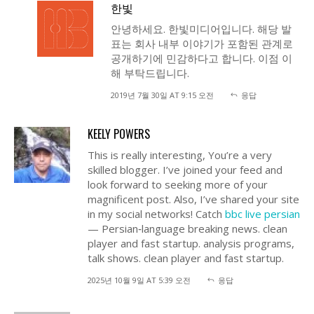
한빛
안녕하세요. 한빛미디어입니다. 해당 발
표는 회사 내부 이야기가 포함된 관계로
공개하기에 민감하다고 합니다. 이점 이
해 부탁드립니다.
2019년 7월 30일 AT 9:15 오전
응답
KEELY POWERS
This is really interesting, You’re a very
skilled blogger. I’ve joined your feed and
look forward to seeking more of your
magnificent post. Also, I’ve shared your site
in my social networks! Catch
bbc live persian
— Persian‑language breaking news. clean
player and fast startup. analysis programs,
talk shows. clean player and fast startup.
2025년 10월 9일 AT 5:39 오전
응답