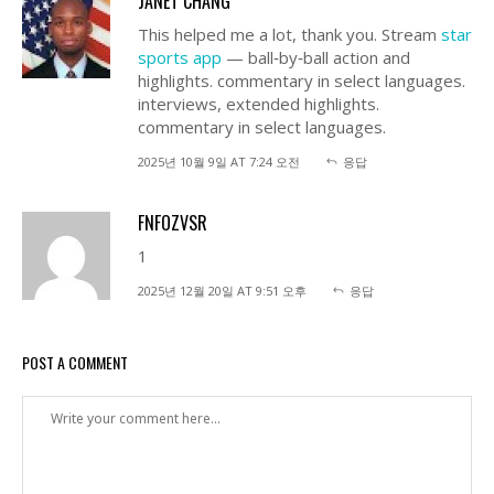
JANET CHANG
This helped me a lot, thank you. Stream
star
sports app
— ball‑by‑ball action and
highlights. commentary in select languages.
interviews, extended highlights.
commentary in select languages.
2025년 10월 9일 AT 7:24 오전
응답
FNFOZVSR
1
2025년 12월 20일 AT 9:51 오후
응답
POST A COMMENT