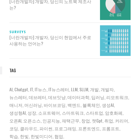
[너란개발자] 개발자, 당신의 노트북 제조사
는?
SURVEYS
[너란개발자] 개발자, 당신이 현업에서 주로
사용하는 언어는?
TAG
AI
Chatgpt
IT
IT뉴스
IT뉴스레터
LLM
SLLM
개발
개발자
뉴스레터
데브레터
데브잇냥
데이터과학
딥러닝
리모트워크
매니저
머신러닝
바이브코딩
백엔드
블록체인
생성AI
생성형AI
성장
소프트웨어
스마트워크
스타트업
암호화폐
오픈AI
오픈소스
인공지능
재택근무
창업
챗gpt
취업
커리어
코딩
클라우드
파이썬
프로그래밍
프론트엔드
프롬프트
학습
한빛
한빛미디어
협업