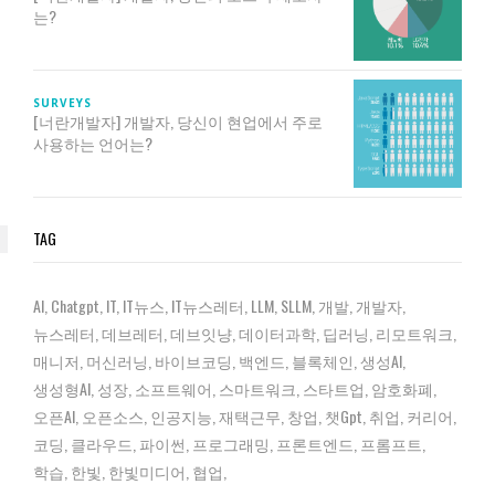
는?
SURVEYS
[너란개발자] 개발자, 당신이 현업에서 주로
사용하는 언어는?
TAG
AI
Chatgpt
IT
IT뉴스
IT뉴스레터
LLM
SLLM
개발
개발자
뉴스레터
데브레터
데브잇냥
데이터과학
딥러닝
리모트워크
매니저
머신러닝
바이브코딩
백엔드
블록체인
생성AI
생성형AI
성장
소프트웨어
스마트워크
스타트업
암호화폐
오픈AI
오픈소스
인공지능
재택근무
창업
챗gpt
취업
커리어
코딩
클라우드
파이썬
프로그래밍
프론트엔드
프롬프트
학습
한빛
한빛미디어
협업