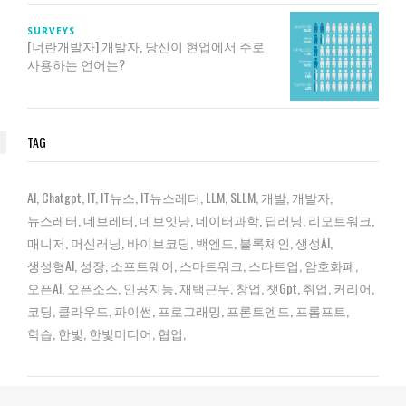
SURVEYS
[너란개발자] 개발자, 당신이 현업에서 주로
사용하는 언어는?
TAG
AI
Chatgpt
IT
IT뉴스
IT뉴스레터
LLM
SLLM
개발
개발자
뉴스레터
데브레터
데브잇냥
데이터과학
딥러닝
리모트워크
매니저
머신러닝
바이브코딩
백엔드
블록체인
생성AI
생성형AI
성장
소프트웨어
스마트워크
스타트업
암호화폐
오픈AI
오픈소스
인공지능
재택근무
창업
챗gpt
취업
커리어
코딩
클라우드
파이썬
프로그래밍
프론트엔드
프롬프트
학습
한빛
한빛미디어
협업