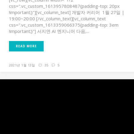
css=".vc_custom_1613957808487{padding-top: 20px
!important;}"][vc_column_text] 개발자 커리어 1월 27일 |
19:00~20:00 [/vc_column_text][vc_column_text
css=".vc_custom_1613359066375{padding-top: 3em
!important;}"] 서지연 AI 엔지니어 다음,...
READ MORE
2021년 1월 13일
35
5