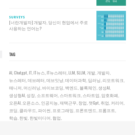
SURVEYS
[너란개발자] 개발자, 당신이 현업에서 주로
사용하는 언어는?
TAG
AI
Chatgpt
IT
IT뉴스
IT뉴스레터
LLM
SLLM
개발
개발자
뉴스레터
데브레터
데브잇냥
데이터과학
딥러닝
리모트워크
매니저
머신러닝
바이브코딩
백엔드
블록체인
생성AI
생성형AI
성장
소프트웨어
스마트워크
스타트업
암호화폐
오픈AI
오픈소스
인공지능
재택근무
창업
챗gpt
취업
커리어
코딩
클라우드
파이썬
프로그래밍
프론트엔드
프롬프트
학습
한빛
한빛미디어
협업