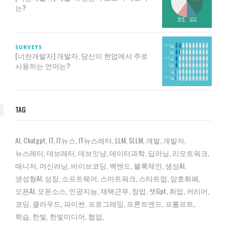
는?
SURVEYS
[너란개발자] 개발자, 당신이 현업에서 주로
사용하는 언어는?
TAG
AI
Chatgpt
IT
IT뉴스
IT뉴스레터
LLM
SLLM
개발
개발자
뉴스레터
데브레터
데브잇냥
데이터과학
딥러닝
리모트워크
매니저
머신러닝
바이브코딩
백엔드
블록체인
생성AI
생성형AI
성장
소프트웨어
스마트워크
스타트업
암호화폐
오픈AI
오픈소스
인공지능
재택근무
창업
챗gpt
취업
커리어
코딩
클라우드
파이썬
프로그래밍
프론트엔드
프롬프트
학습
한빛
한빛미디어
협업