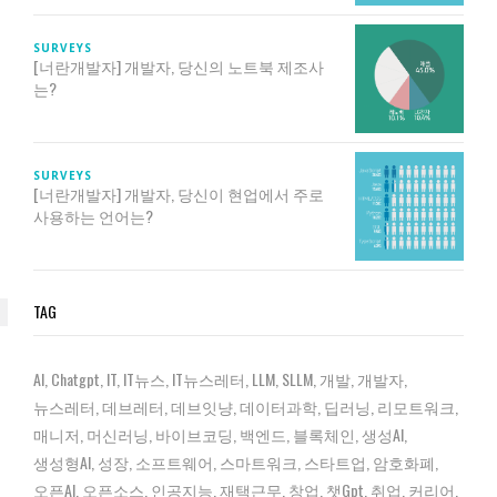
SURVEYS
[너란개발자] 개발자, 당신의 노트북 제조사
는?
SURVEYS
[너란개발자] 개발자, 당신이 현업에서 주로
사용하는 언어는?
TAG
AI
Chatgpt
IT
IT뉴스
IT뉴스레터
LLM
SLLM
개발
개발자
뉴스레터
데브레터
데브잇냥
데이터과학
딥러닝
리모트워크
매니저
머신러닝
바이브코딩
백엔드
블록체인
생성AI
생성형AI
성장
소프트웨어
스마트워크
스타트업
암호화폐
오픈AI
오픈소스
인공지능
재택근무
창업
챗gpt
취업
커리어