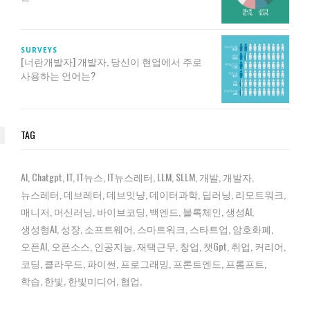
SURVEYS
[너란개발자] 개발자, 당신이 현업에서 주로
사용하는 언어는?
TAG
AI
Chatgpt
IT
IT뉴스
IT뉴스레터
LLM
SLLM
개발
개발자
뉴스레터
데브레터
데브잇냥
데이터과학
딥러닝
리모트워크
매니저
머신러닝
바이브코딩
백엔드
블록체인
생성AI
생성형AI
성장
소프트웨어
스마트워크
스타트업
암호화폐
오픈AI
오픈소스
인공지능
재택근무
창업
챗gpt
취업
커리어
코딩
클라우드
파이썬
프로그래밍
프론트엔드
프롬프트
학습
한빛
한빛미디어
협업