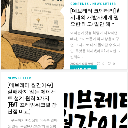
까워지고...
CONTENTS
NEWS LETTER
[데브레터 코멘터리] AI
READ MORE
시대의 개발자에게 필
요한 태도: 일단 해 ~
여러분이 닷컴 혁명이 시작되던
때나, 스마트폰이 막 세상을 바꾸
던 그 시기로 다시 돌아갈 수 있다
면, 무엇을 하시겠어요? 저라면 그
변화의...
2026년 6월 9일
0
0
READ MORE
NEWS LETTER
[데브레터 월간이슈]
실패하지 않는 에이전
트 설계 원칙 5가지
(FEAT. 프레임워크별 장
단점 비교)
구독하기 ■ 점심엔 이슈톡‍ 얼마
전 열린 '구글I/O 2026'의 관전평