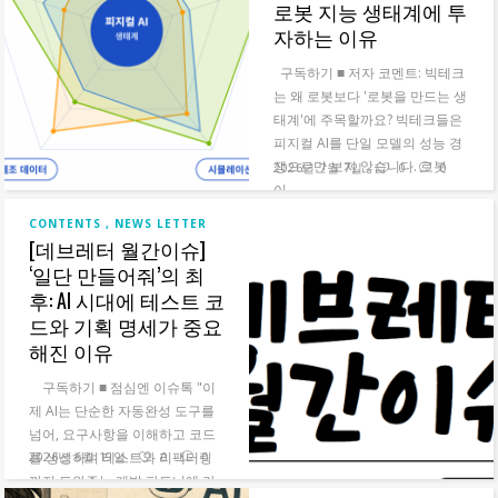
로봇 지능 생태계에 투
자하는 이유
구독하기 ■ 저자 코멘트: 빅테크
는 왜 로봇보다 '로봇을 만드는 생
태계'에 주목할까요?‍ 빅테크들은
피지컬 AI를 단일 모델의 성능 경
쟁으로만 보지 않습니다. 로봇
2026년 7월 7일
0
0
이...
CONTENTS
NEWS LETTER
READ MORE
[데브레터 월간이슈]
‘일단 만들어줘’의 최
후: AI 시대에 테스트 코
드와 기획 명세가 중요
해진 이유
구독하기 ■ 점심엔 이슈톡‍ "이
제 AI는 단순한 자동완성 도구를
넘어, 요구사항을 이해하고 코드
를 생성하며 테스트와 리팩터링
2026년 6월 19일
0
0
까지 도와주는 개발 파트너에 가