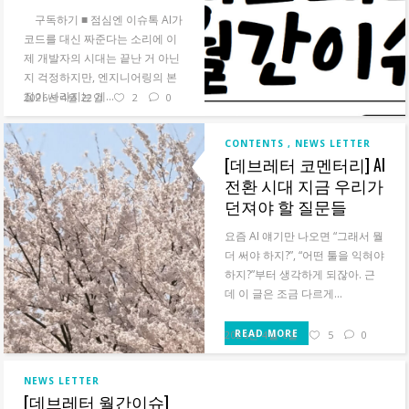
구독하기 ■ 점심엔 이슈톡‍ AI가
코드를 대신 짜준다는 소리에 이
제 개발자의 시대는 끝난 거 아닌
지 걱정하지만, 엔지니어링의 본
질이 사라지는 게...
2026년 4월 22일
2
0
READ MORE
CONTENTS
NEWS LETTER
[데브레터 코멘터리] AI
전환 시대 지금 우리가
던져야 할 질문들
요즘 AI 얘기만 나오면 “그래서 뭘
더 써야 하지?”, “어떤 툴을 익혀야
하지?”부터 생각하게 되잖아. 근
데 이 글은 조금 다르게...
READ MORE
2026년 4월 6일
5
0
NEWS LETTER
[데브레터 월간이슈]