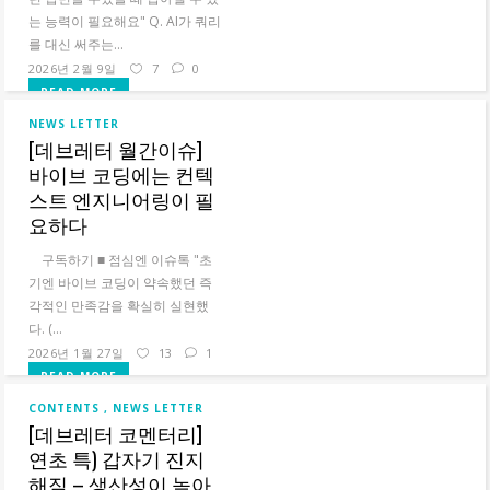
는 능력이 필요해요"‍ Q. AI가 쿼리
를 대신 써주는...
2026년 2월 9일
7
0
READ MORE
NEWS LETTER
[데브레터 월간이슈]
바이브 코딩에는 컨텍
스트 엔지니어링이 필
요하다
구독하기 ■ 점심엔 이슈톡‍ "초
기엔 바이브 코딩이 약속했던 즉
각적인 만족감을 확실히 실현했
다. (...
2026년 1월 27일
13
1
READ MORE
CONTENTS
NEWS LETTER
[데브레터 코멘터리]
연초 특) 갑자기 진지
해짐 – 생산성이 높아