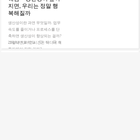
지면, 우리는 정말 행
복해질까
생산성이란 과연 무엇일까. 업무
속도를 줄이거나 프로세스를 단
축하면 생산성이 향상되는 걸까?
그렇다면, 아낀 시간은 어디에 재
2026년 1월 12일
12
1
투자해야 잘한 걸까? ...
CONTENTS
NEWS LETTER
READ MORE
[데브레터 코멘터리]
연간 회고: 2025 개발
자의 진짜 고민들
오늘은 데브레터 2025 연간 회고
를 하려 해. 개인적으로 올 한 해
를 정리하면 “은 총알 정말 없나
요?”인 것 같아. 프레드 브룩스
의...
2025년 12월 9일
15
1
READ MORE
CONTENTS
NEWS LETTER