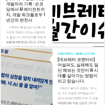
개발자의 기록 : 손코
딩에서 AI 에이전트까
지, 개발 워크플로우 1
년간의 변천사
구독하기 ■ 점심엔 이슈톡‍ "에
이전트 친화적 구조는 사람에게
도 좋습니다. 에이전트를 위해 레
포를 정리하면, 온보딩도 쉬워집
2026년 3월 24일
5
0
니다." 2026년 2월, 한 달간 291
건의 커밋을 기록했다?...
CONTENTS
NEWS LETTER
[데브레터 코멘터리]
READ MORE
어설퍼도, 실패해도 일
단 해보는 것만이 AI 시
대를 살아가는 방법이
라고 믿습니다.
구독하기 ■ 저자 코멘트: "AI 시
대, 저도 처음엔 막막했습니다."‍
감자나라ai(오종현) 저자: 두 권을
작업하면서 가장 실감한 것이 있
2026년 3월 10일
5
0