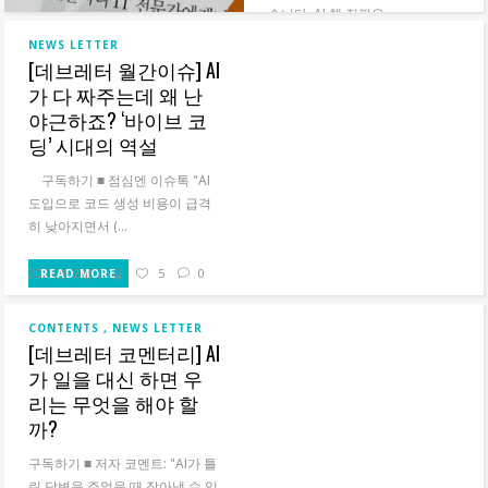
습니다. AI 책 집필은...
NEWS LETTER
READ MORE
[데브레터 월간이슈] AI
가 다 짜주는데 왜 난
야근하죠? ‘바이브 코
딩’ 시대의 역설
구독하기 ■ 점심엔 이슈톡‍ "AI
도입으로 코드 생성 비용이 급격
히 낮아지면서 (...
2026년 2월 24일
5
0
READ MORE
CONTENTS
NEWS LETTER
[데브레터 코멘터리] AI
가 일을 대신 하면 우
리는 무엇을 해야 할
까?
구독하기 ■ 저자 코멘트: "AI가 틀
린 답변을 주었을 때 잡아낼 수 있