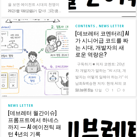
을 보면 에이전트 시대의 천명이
라고 할 수 있을 거 같아. 그만큼...
2026년 5월 26일
1
0
READ MORE
CONTENTS
NEWS LETTER
[데브레터 코멘터리] AI
가 시니어급 코드를 짜
는 시대, 개발자의 새
로운 역량은?
구독하기 ■ 저자 코멘트: 20년
차 개발자가 말하는 "AI 시대, 개
발자는 어떻게 일해야 하는가"‍ 이
남희&백승현 저자: 현재 AI의 코
딩 능력은...
2026년 5월 12일
1
0
READ MORE
NEWS LETTER
[데브레터 월간이슈]
프롬프트에서 하네스
까지 — AI 에이전틱 패
턴 4년의 기록