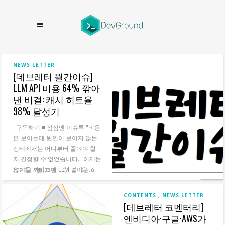
NEWS LETTER
[데브레터 월간이슈]
LLM API 비용 64% 깎아
낸 비결: 캐시 히트율
98% 달성기
구독하기 ■ 점심엔 이슈톡‍ "비용
은 보이는데 원인이 보이지 않는
상태에서는 어디부터 줄여야 할
지 결정할 수 없었습니다." 이제는
많이들 서비스에 LLM 붙이는...
2026년 7월 22일
0
0
READ MORE
CONTENTS
NEWS LETTER
[데브레터 코멘터리]
엔비디아·구글·AWS가