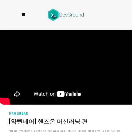
DRUGBEAR
[약빤베어] 핸즈온 머신러닝 편
개와 고양이 사진을 분류하라.​ 땀을 뻘뻘 흘리고 사진을 분