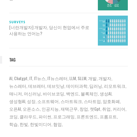
SURVEYS
[너란개발자] 개발자, 당신이 현업에서 주로
사용하는 언어는?
TAG
AI
Chatgpt
IT
IT뉴스
IT뉴스레터
LLM
SLLM
개발
개발자
뉴스레터
데브레터
데브잇냥
데이터과학
딥러닝
리모트워크
매니저
머신러닝
바이브코딩
백엔드
블록체인
생성AI
생성형AI
성장
소프트웨어
스마트워크
스타트업
암호화폐
오픈AI
오픈소스
인공지능
재택근무
창업
챗gpt
취업
커리어
코딩
클라우드
파이썬
프로그래밍
프론트엔드
프롬프트
학습
한빛
한빛미디어
협업